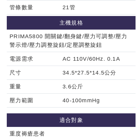
管條數量
21管
主機規格
PRIMA5800 開關鍵/翻身鍵/壓力可調整/壓力
警示燈/壓力調整旋鈕/定壓調整旋鈕
電源需求
AC 110V/60Hz. 0.1A
尺寸
34.5*27.5*14
.
5 公分
重量
3.6公斤
壓力範圍
40-100mmHg
適合對象
重度褥瘡患者