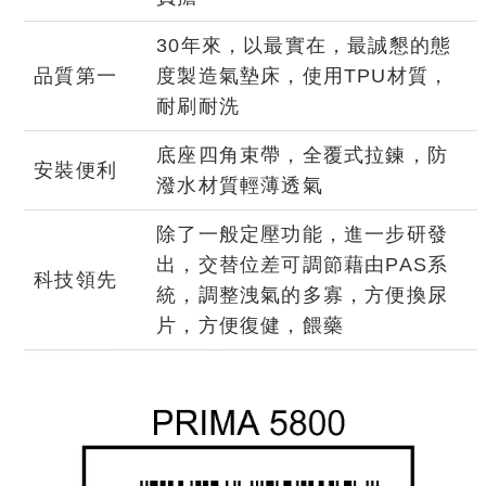
30年來，以最實在，最誠懇的態
品質第一
度製造氣墊床，使用TPU材質，
耐刷耐洗
底座四角束帶，全覆式拉鍊，防
安裝便利
潑水材質輕薄透氣
除了一般定壓功能，進一步研發
出，交替位差可調節藉由PAS系
科技領先
統，調整洩氣的多寡，方便換尿
片，方便復健，餵藥