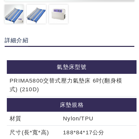
詳細介紹
氣墊床型號
PRIMA5800交替式壓力氣墊床 6吋(翻身模
式) (210D)
床墊規格
材質
Nylon/TPU
尺寸(長*寬*高)
188*84*17公分