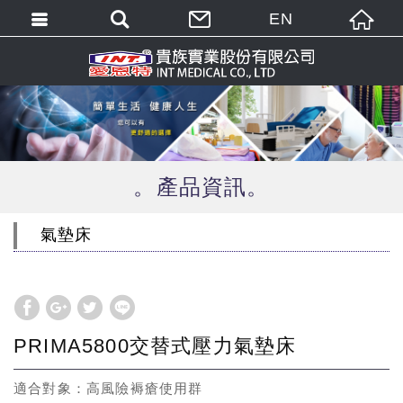
EN
繁體中文
English
產品資訊
氣墊床
PRIMA5800交替式壓力氣墊床
適合對象：高風險褥瘡使用群