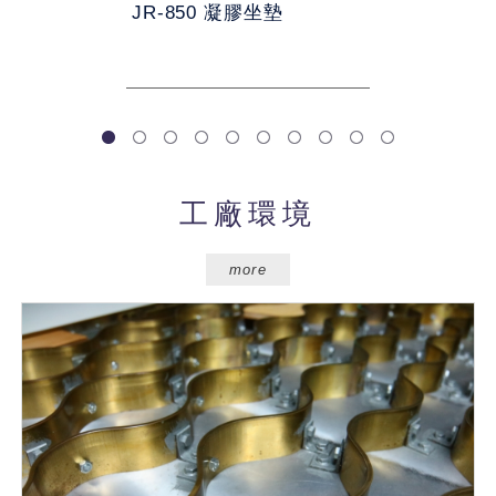
JR-850 凝膠坐墊
1
2
3
4
5
6
7
8
9
10
工廠環境
more