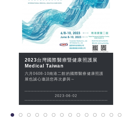
2023台灣國際醫療暨健康照護展
Medical Taiwan
六月0608-10南港二館的國際醫療健康照護
展也誠心邀請您再次參與～
2023-06-02
1
2
3
4
5
6
7
8
9
10
11
12
13
14